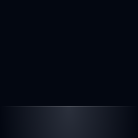
238.121 km
225 KW 
3.996 cm³
Diesel
Automatik
0
6.200 €
Preis
inkl. MwSt. - differenzbesteuert