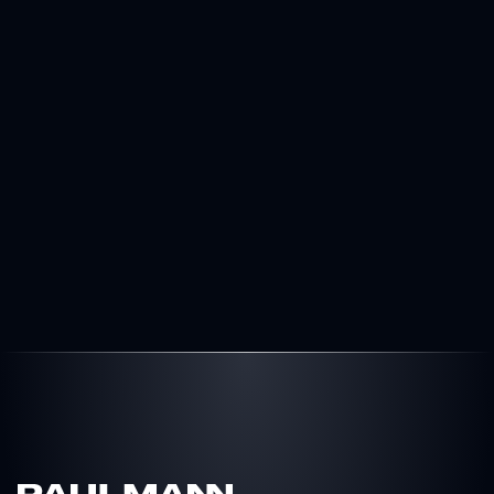
Diesel
Automatik
1
24.890 €
Preis
inkl. MwSt. - differenzbesteuert