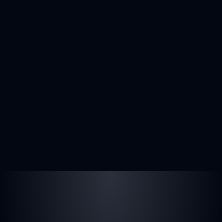
9.109 km
121 KW 
0 cm³
Diesel
Manuel
1
55.790 €
Preis
inkl. MwSt. - differenzbesteuert