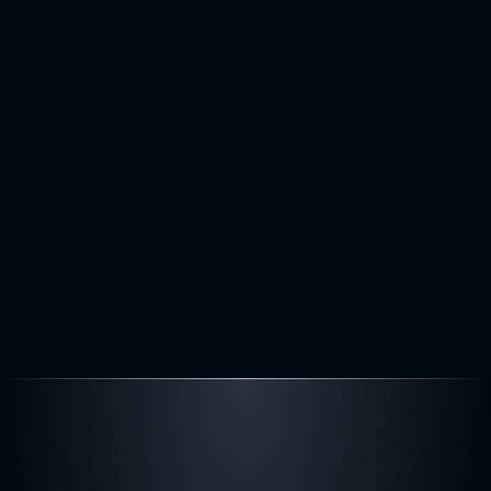
139.345 km
56 KW 
1.499 cm³
Diesel
Manuel
2
10.890 €
Preis
inkl. MwSt. - differenzbesteuert